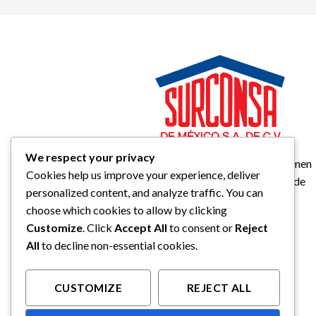
We respect your privacy
Calle Cuauhtemoc No.103 Col. El Carmen
Cookies help us improve your experience, deliver
Totoltepec C.P 50240 Toluca, Estado de
personalized content, and analyze traffic. You can
Mexico.
choose which cookies to allow by clicking
Tel: (01 722) 2 11 42 03
Customize
. Click
Accept All
to consent or
Reject
Tel: (01 722) 2 11 42 16
All
to decline non-essential cookies.
Tel: (01 722) 2 11 72 88
vsuministros@surconsa.com
ventas@surconsa.com
CUSTOMIZE
REJECT ALL