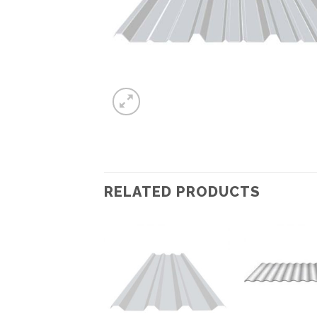
RELATED PRODUCTS
abilit T-16 / 60