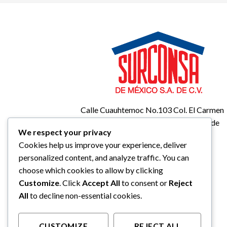
Calle Cuauhtemoc No.103 Col. El Carmen
Totoltepec C.P 50240 Toluca, Estado de
We respect your privacy
Mexico.
Cookies help us improve your experience, deliver
Tel: (01 722) 2 11 42 03
personalized content, and analyze traffic. You can
Tel: (01 722) 2 11 42 16
choose which cookies to allow by clicking
Tel: (01 722) 2 11 72 88
Customize
. Click
Accept All
to consent or
Reject
vsuministros@surconsa.com
All
to decline non-essential cookies.
ventas@surconsa.com
CUSTOMIZE
REJECT ALL